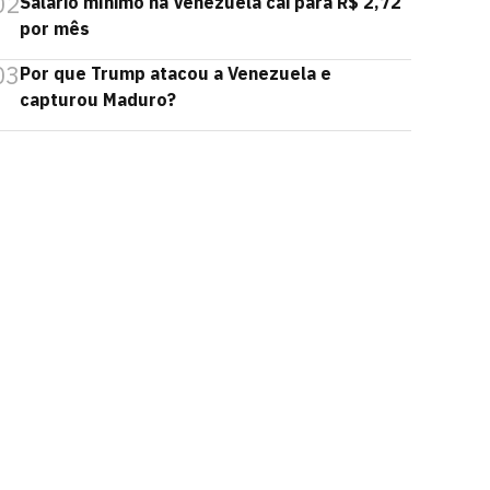
02
Salário mínimo na Venezuela cai para R$ 2,72
por mês
03
Por que Trump atacou a Venezuela e
capturou Maduro?