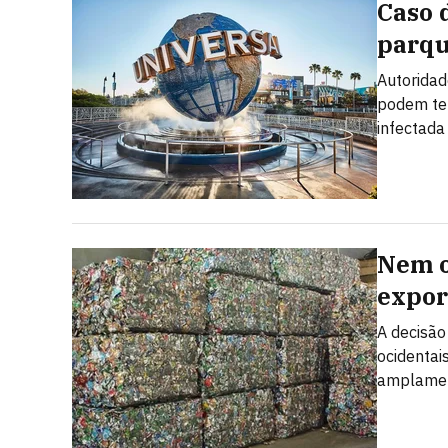
Caso 
parqu
Autoridad
podem ter
infectada
Nem o
expor
A decisão
ocidentai
amplamen