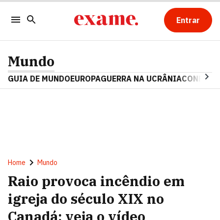
Entrar
Mundo
GUIA DE MUNDO
EUROPA
GUERRA NA UCRÂNIA
CONFLITO
Home
Mundo
Raio provoca incêndio em
igreja do século XIX no
Canadá; veja o vídeo