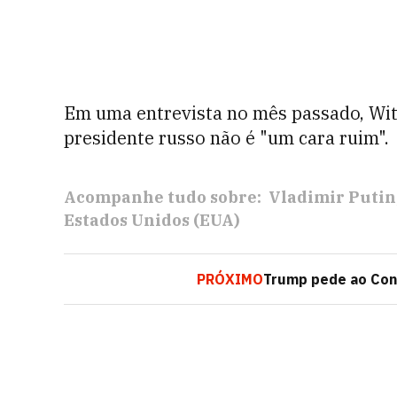
Em uma entrevista no mês passado, Witk
presidente russo não é "um cara ruim".
Acompanhe tudo sobre:
Vladimir Putin
Estados Unidos (EUA)
PRÓXIMO
Trump pede ao Con