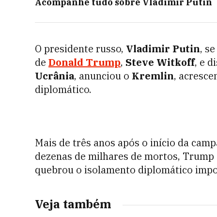
Acompanhe tudo sobre
Vladimir Putin
O presidente russo,
Vladimir Putin
, s
de
Donald Trump
,
Steve Witkoff
, e d
Ucrânia
, anunciou o
Kremlin
, acresc
diplomático.
Mais de três anos após o início da camp
dezenas de milhares de mortos, Trump q
quebrou o isolamento diplomático impos
Veja também