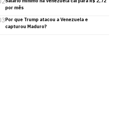
02
Salário mínimo na Venezuela cai para R$ 2,72
por mês
03
Por que Trump atacou a Venezuela e
capturou Maduro?