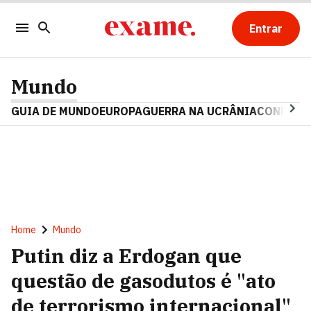
Entrar
Mundo
GUIA DE MUNDO
EUROPA
GUERRA NA UCRÂNIA
CONFLITO
Home
Mundo
Putin diz a Erdogan que
questão de gasodutos é "ato
de terrorismo internacional"