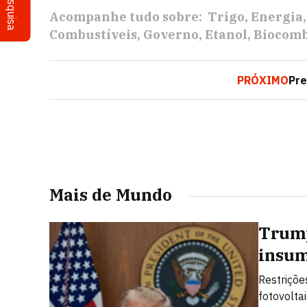
Pesquisa
Acompanhe tudo sobre:
Trigo
Energia
Combustíveis
Governo
Etanol
Biocomb
PRÓXIMO
Pre
Mais de Mundo
Trump
insum
Restriçõe
fotovolta