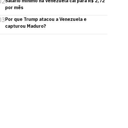
02
Salário mínimo na Venezuela cai para R$ 2,72
por mês
03
Por que Trump atacou a Venezuela e
capturou Maduro?