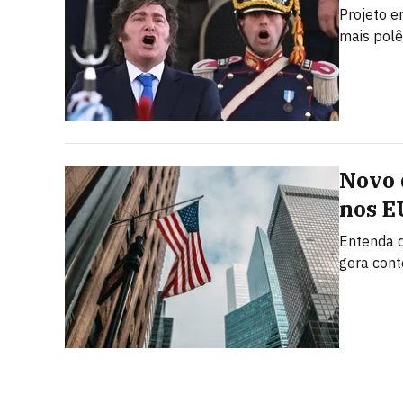
Projeto e
mais polê
Novo 
nos E
Entenda q
gera con