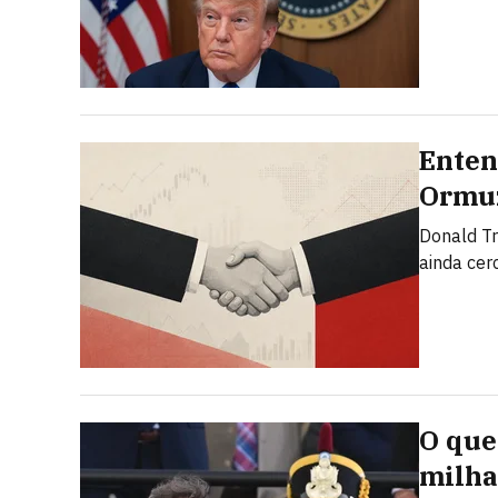
Enten
Ormuz
Donald T
ainda cer
O que 
milha