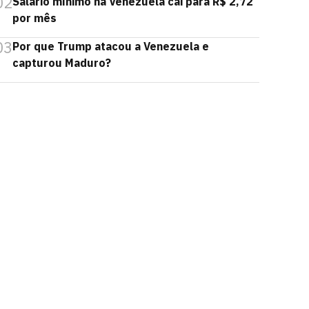
02
Salário mínimo na Venezuela cai para R$ 2,72
por mês
03
Por que Trump atacou a Venezuela e
capturou Maduro?