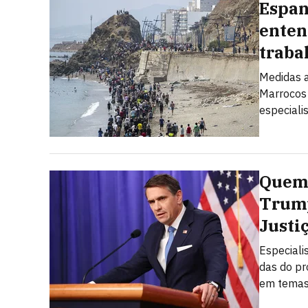
Espan
enten
traba
Medidas a
Marrocos 
especiali
Quem 
Trump
Justi
Especiali
das do pr
em temas 