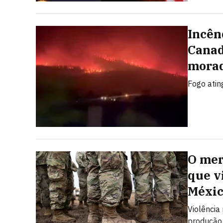
Incên
Canad
morad
Fogo atin
O mer
que v
Méxi
Violência
produção 