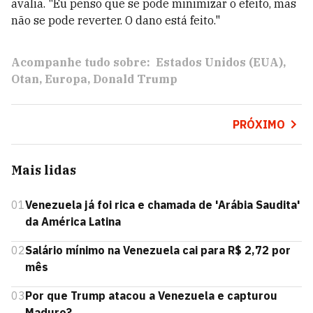
avalia. "Eu penso que se pode minimizar o efeito, mas
não se pode reverter. O dano está feito."
Acompanhe tudo sobre:
Estados Unidos (EUA)
Otan
Europa
Donald Trump
PRÓXIMO
Mais lidas
01
Venezuela já foi rica e chamada de 'Arábia Saudita'
da América Latina
02
Salário mínimo na Venezuela cai para R$ 2,72 por
mês
03
Por que Trump atacou a Venezuela e capturou
Maduro?