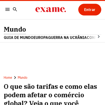
Entrar
Mundo
GUIA DE MUNDO
EUROPA
GUERRA NA UCRÂNIA
CONFLITO
Home
Mundo
O que são tarifas e como elas
podem afetar o comércio
global? Veja o que você