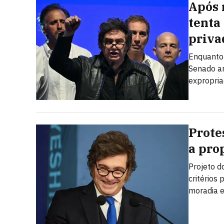
Após 
tenta
priva
Enquanto 
Senado ar
expropria
Prote
a prop
Projeto d
critérios
moradia e