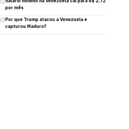
02
Salário mínimo na Venezuela cai para R$ 2,72
por mês
03
Por que Trump atacou a Venezuela e
capturou Maduro?