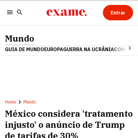
Entrar
Mundo
GUIA DE MUNDO
EUROPA
GUERRA NA UCRÂNIA
CONFLITO
Home
Mundo
México considera 'tratamento
injusto' o anúncio de Trump
de tarifas de 30%