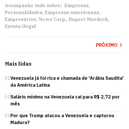
Acompanhe tudo sobre:
Empresas
Personalidades
Empresas americanas
Empresários
News Corp.
Rupert Murdoch
Escuta ilegal
PRÓXIMO
Mais lidas
01
Venezuela já foi rica e chamada de 'Arábia Saudita'
da América Latina
02
Salário mínimo na Venezuela cai para R$ 2,72 por
mês
03
Por que Trump atacou a Venezuela e capturou
Maduro?