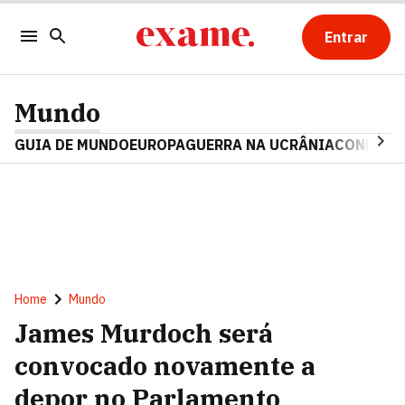
Entrar
Mundo
GUIA DE MUNDO
EUROPA
GUERRA NA UCRÂNIA
CONFLITO
Home
Mundo
James Murdoch será
convocado novamente a
depor no Parlamento