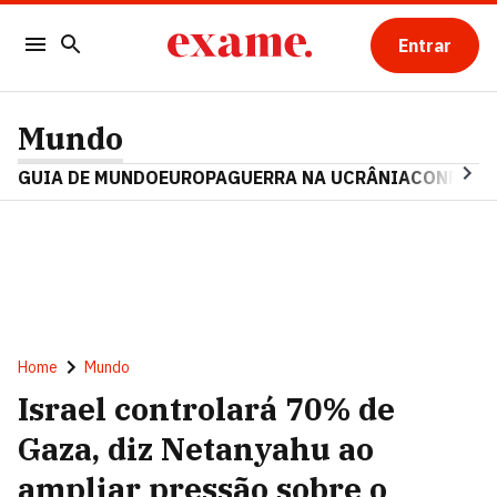
Entrar
Mundo
GUIA DE MUNDO
EUROPA
GUERRA NA UCRÂNIA
CONFLITO
Home
Mundo
Israel controlará 70% de
Gaza, diz Netanyahu ao
ampliar pressão sobre o