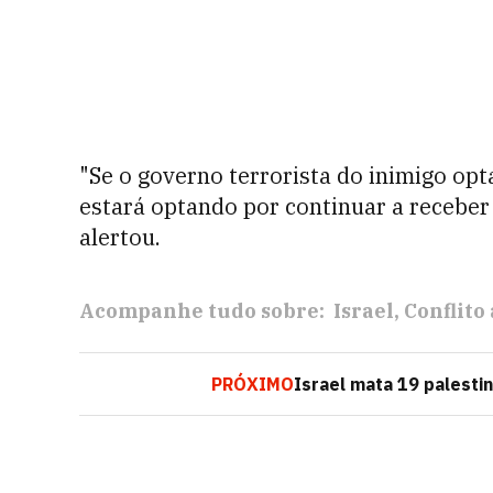
"Se o governo terrorista do inimigo op
estará optando por continuar a receber 
alertou.
Acompanhe tudo sobre:
Israel
Conflito
PRÓXIMO
Israel mata 19 palesti