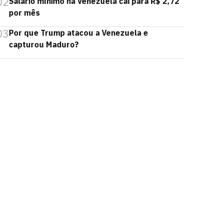
02
Salário mínimo na Venezuela cai para R$ 2,72
por mês
03
Por que Trump atacou a Venezuela e
capturou Maduro?