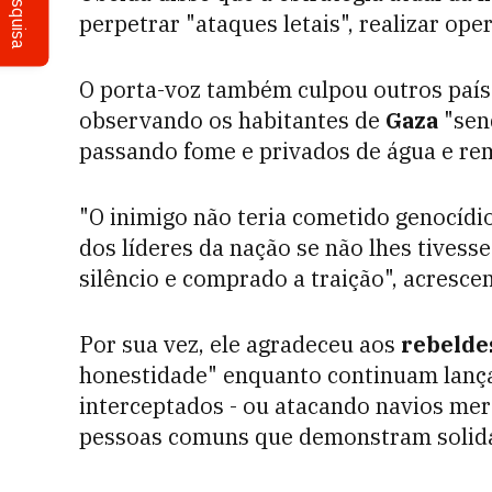
Pesquisa
perpetrar "ataques letais", realizar ope
O porta-voz também culpou outros paíse
observando os habitantes de
Gaza
"sen
passando fome e privados de água e re
"O inimigo não teria cometido genocídio
dos líderes da nação se não lhes tivess
silêncio e comprado a traição", acresc
Por sua vez, ele agradeceu aos
rebelde
honestidade" enquanto continuam lançan
interceptados - ou atacando navios me
pessoas comuns que demonstram solid