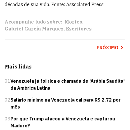
décadas de sua vida. Fonte: Associated Press.
Acompanhe tudo sobre:
Mortes
Gabriel García Márquez
Escritores
PRÓXIMO
Mais lidas
01
Venezuela já foi rica e chamada de 'Arábia Saudita'
da América Latina
02
Salário mínimo na Venezuela cai para R$ 2,72 por
mês
03
Por que Trump atacou a Venezuela e capturou
Maduro?