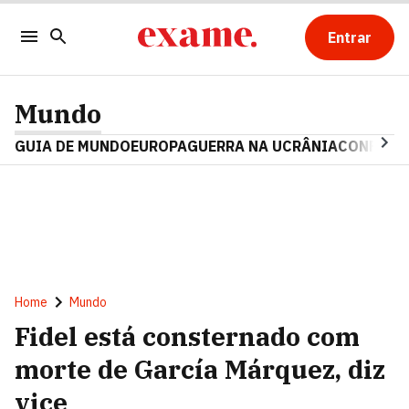
Entrar
Mundo
GUIA DE MUNDO
EUROPA
GUERRA NA UCRÂNIA
CONFLITO
Home
Mundo
Fidel está consternado com
morte de García Márquez, diz
vice