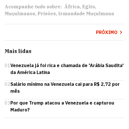
Acompanhe tudo sobre:
África
Egito
Muçulmanos
Prisões
Irmandade Muçulmana
PRÓXIMO
Mais lidas
01
Venezuela já foi rica e chamada de 'Arábia Saudita'
da América Latina
02
Salário mínimo na Venezuela cai para R$ 2,72 por
mês
03
Por que Trump atacou a Venezuela e capturou
Maduro?