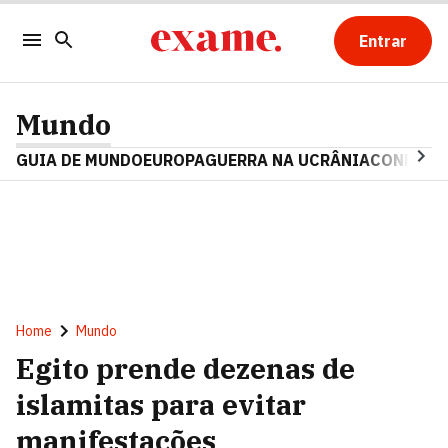
Entrar
Mundo
GUIA DE MUNDO
EUROPA
GUERRA NA UCRÂNIA
CONFLITO
Home
Mundo
Egito prende dezenas de
islamitas para evitar
manifestações