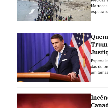
Medidas a
Marrocos 
especiali
Quem 
Trump
Justi
Especiali
das do pr
em temas 
Incên
Canad