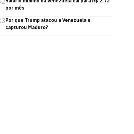
02
Salário mínimo na Venezuela cai para R$ 2,72
por mês
03
Por que Trump atacou a Venezuela e
capturou Maduro?