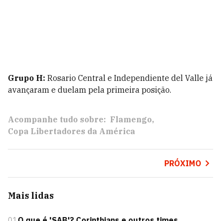
Grupo H:
Rosario Central e Independiente del Valle já
avançaram e duelam pela primeira posição.
Acompanhe tudo sobre:
Flamengo
Copa Libertadores da América
PRÓXIMO
Mais lidas
01
O que é 'SAB'? Corinthians e outros times