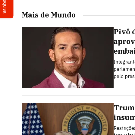
Pesquisa
Mais de Mundo
Pivô 
aprov
embai
Integrant
parlamen
pelo pres
Trump
insum
Restriçõe