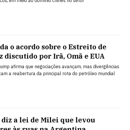
icos, em meio ao domínio chinês no setor
da o acordo sobre o Estreito de
 discutido por Irã, Omã e EUA
rump afirma que negociações avançam, mas divergências
cam a reabertura da principal rota do petróleo mundial
diz a lei de Milei que levou
res às ruas na Argentina