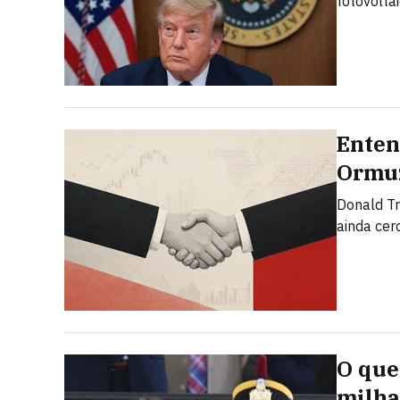
fotovolta
Enten
Ormuz
Donald T
ainda cer
O que 
milha