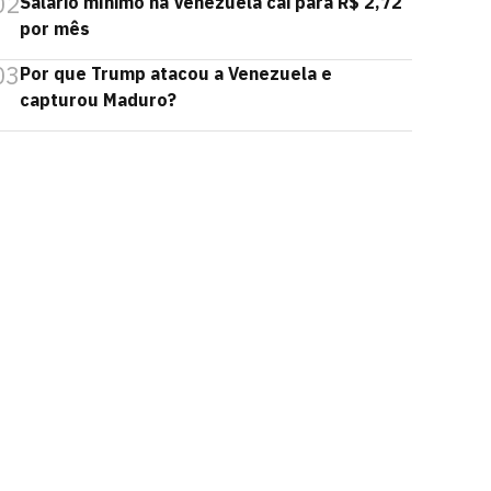
02
Salário mínimo na Venezuela cai para R$ 2,72
por mês
03
Por que Trump atacou a Venezuela e
capturou Maduro?