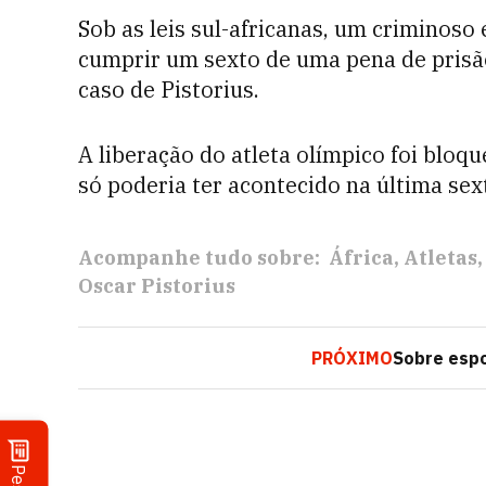
Sob as leis sul-africanas, um criminoso 
cumprir um sexto de uma pena de prisã
caso de Pistorius.
A liberação do atleta olímpico foi blo
só poderia ter acontecido na última sext
Acompanhe tudo sobre:
África
Atletas
Oscar Pistorius
PRÓXIMO
Sobre espo