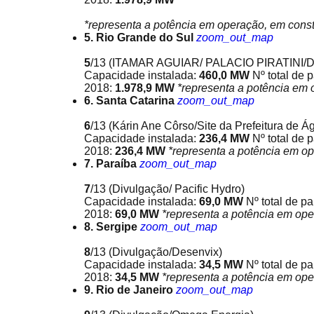
*representa a potência em operação, em const
5. Rio Grande do Sul
zoom_out_map
5
/13
(ITAMAR AGUIAR/ PALACIO PIRATINI/Di
Capacidade instalada:
460,0 MW
Nº total de 
2018:
1.978,9 MW
*representa a potência em 
6. Santa Catarina
zoom_out_map
6
/13
(Kárin Ane Côrso/Site da Prefeitura de 
Capacidade instalada:
236,4 MW
Nº total de 
2018:
236,4 MW
*representa a potência em o
7. Paraíba
zoom_out_map
7
/13
(Divulgação/ Pacific Hydro)
Capacidade instalada:
69,0 MW
Nº total de p
2018:
69,0 MW
*representa a potência em ope
8. Sergipe
zoom_out_map
8
/13
(Divulgação/Desenvix)
Capacidade instalada:
34,5 MW
Nº total de p
2018:
34,5 MW
*representa a potência em ope
9. Rio de Janeiro
zoom_out_map