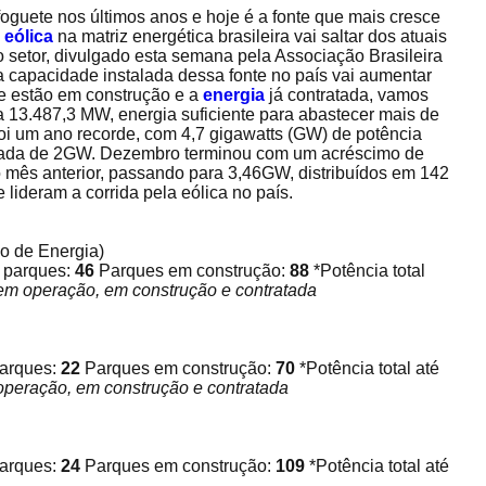
oguete nos últimos anos e hoje é a fonte que mais cresce
 eólica
na matriz energética brasileira vai saltar dos atuais
 setor, divulgado esta semana pela Associação Brasileira
a capacidade instalada dessa fonte no país vai aumentar
 estão em construção e a
energia
já contratada, vamos
a 13.487,3 MW, energia suficiente para abastecer mais de
foi um ano recorde, com 4,7 gigawatts (GW) de potência
erada de 2GW. Dezembro terminou com um acréscimo de
mês anterior, passando para 3,46GW, distribuídos em 142
 lideram a corrida pela eólica no país.
o de Energia)
e parques:
46
Parques em construção:
88
*Potência total
 em operação, em construção e contratada
parques:
22
Parques em construção:
70
*Potência total até
operação, em construção e contratada
parques:
24
Parques em construção:
109
*Potência total até