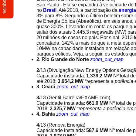
Pesquisa
São Paulo - Ela se expandiu à velocidade de f
no
Brasil
. Até 2018, a participação da
energia
3% para 8%. Segundo o último boletim sobre o
de Energia Eólica (Abeeólica), em seis anos, 
quase 300%. Levando em conta os parque que
saltar dos atuais 3.445,3 megawatts (MW) par
20 milhões de casas no pais. Por sinal, 2013 
contratada, 142% a mais do que a meta esp
10MW na capacidade instalada em relação ao 
parques eólicos. Veja, a seguir, os estados que
2. Rio Grande do Norte
zoom_out_map
2
/13
(Divulgação/New Energy Options Geraçã
Capacidade instalada:
1.339,2 MW
Nº total d
até 2018:
3.654,2 MW
*representa a potência
3. Ceará
zoom_out_map
3
/13
(Gentil Barreira/EXAME.com)
Capacidade instalada:
661,0 MW
Nº total de 
2018:
2.325,7 MW
*representa a potência em 
4. Bahia
zoom_out_map
4
/13
(Renova Energia)
Capacidade instalada:
587.6 MW
Nº total de 
2018:
1.978,9 MW