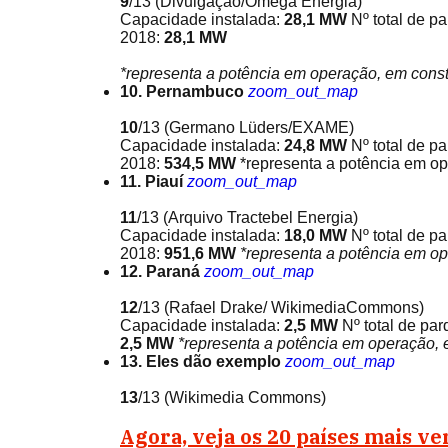
9
/13
(Divulgação/Omega Energia)
Capacidade instalada:
28,1 MW
Nº total de p
2018:
28,1 MW
*representa a potência em operação, em const
10. Pernambuco
zoom_out_map
10
/13
(Germano Lüders/EXAME)
Capacidade instalada:
24,8 MW
Nº total de p
2018:
534,5 MW
*representa a potência em op
11. Piauí
zoom_out_map
11
/13
(Arquivo Tractebel Energia)
Capacidade instalada:
18,0 MW
Nº total de p
2018:
951,6 MW
*representa a potência em o
12. Paraná
zoom_out_map
12
/13
(Rafael Drake/ WikimediaCommons)
Capacidade instalada:
2,5 MW
Nº total de par
2,5 MW
*representa a potência em operação, 
13. Eles dão exemplo
zoom_out_map
13
/13
(Wikimedia Commons)
Agora, veja os 20 países mais 