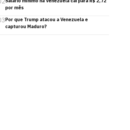
02
Salário mínimo na Venezuela cai para R$ 2,72
por mês
03
Por que Trump atacou a Venezuela e
capturou Maduro?