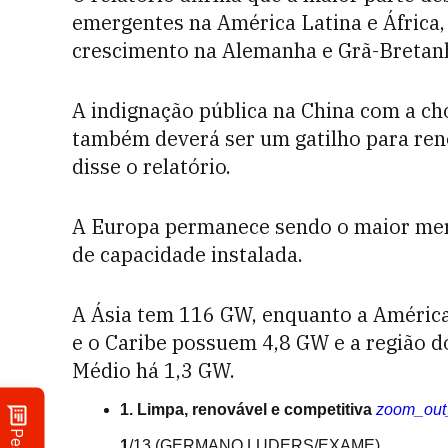
emergentes na América Latina e África,
crescimento na Alemanha e Grã-Bretan
A indignação pública na China com a c
também deverá ser um gatilho para reno
disse o relatório.
A Europa permanece sendo o maior mer
de capacidade instalada.
A Ásia tem 116 GW, enquanto a América
e o Caribe possuem 4,8 GW e a região do
Médio há 1,3 GW.
1. Limpa, renovável e competitiva
zoom_ou
1
/13
(GERMANO LUDERS/EXAME)