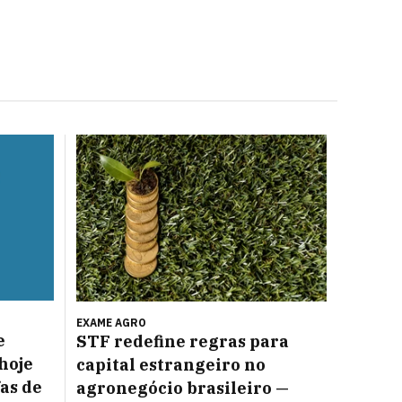
EXAME AGRO
e
STF redefine regras para
hoje
capital estrangeiro no
as de
agronegócio brasileiro —