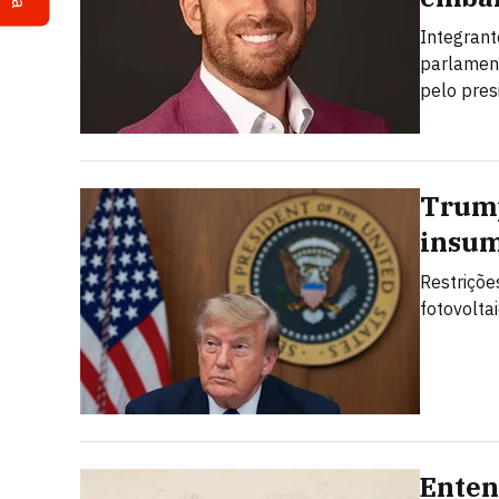
Integrant
parlamen
pelo pres
Trump
insum
Restriçõe
fotovolta
Enten