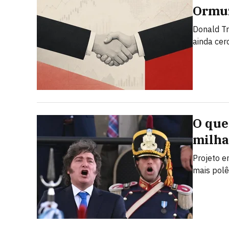
Ormuz
Donald T
ainda cer
O que 
milha
Projeto e
mais polê