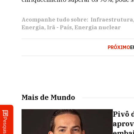
Acompanhe tudo sobre:
Infraestrutura
Energia
Irã - País
Energia nuclear
PRÓXIMO
E
Mais de Mundo
Pivô 
Pesquisa
aprov
embai