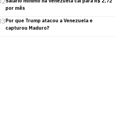
02
Salário mínimo na Venezuela cai para R$ 2,72
por mês
03
Por que Trump atacou a Venezuela e
capturou Maduro?