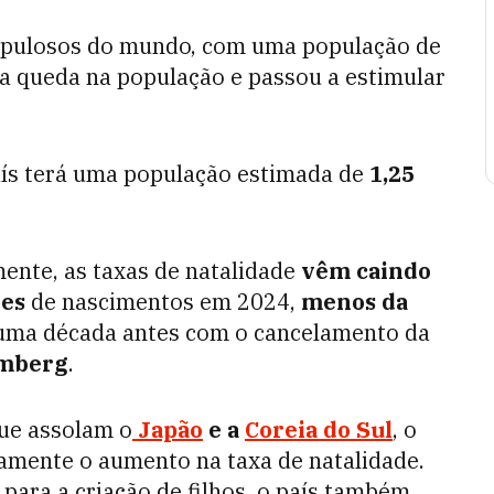
populosos do mundo, com uma população de
a queda na população e passou a estimular
país terá uma população estimada de
1,25
nte, as taxas de natalidade
vêm caindo
ões
de nascimentos em 2024,
menos da
uma década antes com o cancelamento da
mberg
.
ue assolam o
Japão
e a
Coreia do Sul
, o
amente o aumento na taxa de natalidade.
 para a criação de filhos, o país também