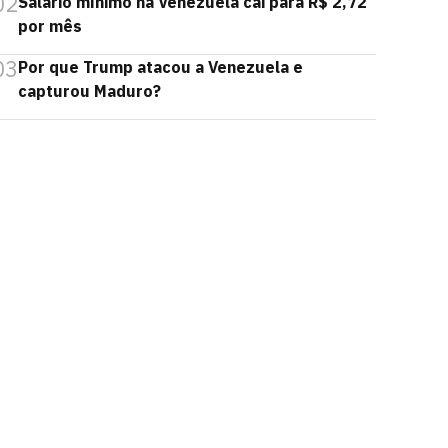
02
Salário mínimo na Venezuela cai para R$ 2,72
por mês
03
Por que Trump atacou a Venezuela e
capturou Maduro?