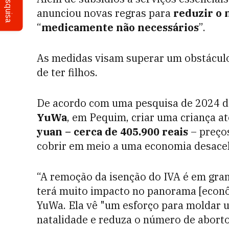
Pesquisa
anunciou novas regras para
reduzir o
“
medicamente não necessários
”.
As medidas visam superar um obstáculo
de ter filhos.
De acordo com uma pesquisa de 2024 
YuWa
, em Pequim, criar uma criança 
yuan – cerca de 405.900 reais
– preços
cobrir em meio a uma economia desacel
“A remoção da isenção do IVA é em gra
terá muito impacto no panorama [econô
YuWa. Ela vê "um esforço para moldar u
natalidade e reduza o número de aborto