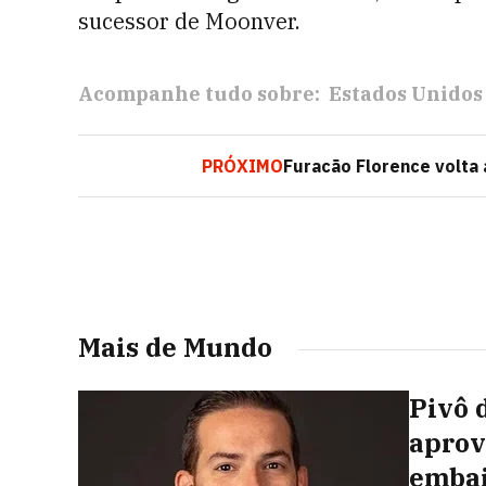
sucessor de Moonver.
Acompanhe tudo sobre:
Estados Unidos
PRÓXIMO
Furacão Florence volta 
Mais de Mundo
Pivô 
aprov
embai