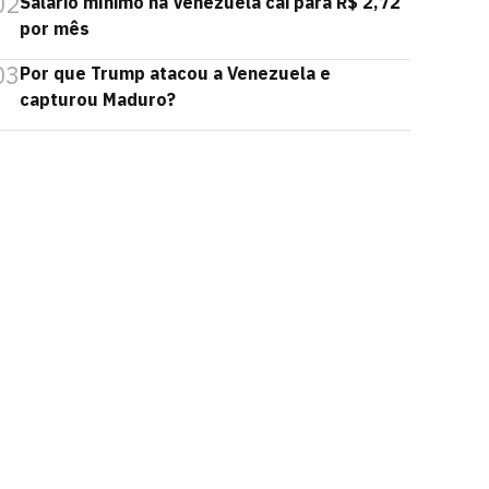
02
Salário mínimo na Venezuela cai para R$ 2,72
por mês
03
Por que Trump atacou a Venezuela e
capturou Maduro?