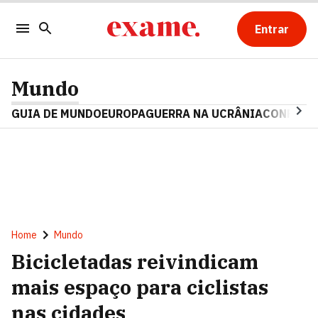
Entrar
Mundo
GUIA DE MUNDO
EUROPA
GUERRA NA UCRÂNIA
CONFLITO
Home
Mundo
Bicicletadas reivindicam
mais espaço para ciclistas
nas cidades