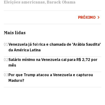
Eleições americanas
Barack Obama
PRÓXIMO
Mais lidas
01
Venezuela já foi rica e chamada de 'Arábia Saudita'
da América Latina
02
Salário mínimo na Venezuela cai para R$ 2,72 por
mês
03
Por que Trump atacou a Venezuela e capturou
Maduro?