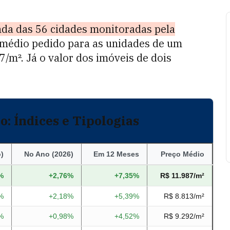
nda das 56 cidades monitoradas pela
o médio pedido para as unidades de um
/m². Já o valor dos imóveis de dois
o: Índices e Tipologias
)
No Ano (2026)
Em 12 Meses
Preço Médio
%
+2,76%
+7,35%
R$ 11.987/m²
%
+2,18%
+5,39%
R$ 8.813/m²
%
+0,98%
+4,52%
R$ 9.292/m²