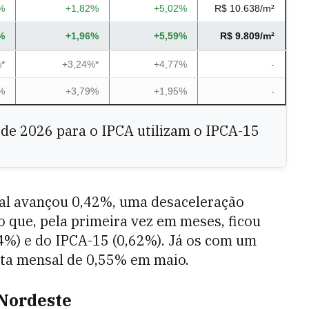
%
+1,82%
+5,02%
R$ 10.638/m²
%
+1,96%
+5,59%
R$ 9.809/m²
*
+3,24%*
+4,77%
-
%
+3,79%
+1,95%
-
de 2026 para o IPCA utilizam o IPCA-15
ral avançou 0,42%, uma desaceleração
o que, pela primeira vez em meses, ficou
4%) e do IPCA-15 (0,62%). Já os com um
lta mensal de 0,55% em maio.
 Nordeste