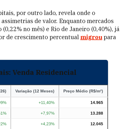
tais, por outro lado, revela onde o
 assimetrias de valor. Enquanto mercados
 (0,22% no mês) e Rio de Janeiro (0,40%), já
tor de crescimento percentual
migrou
para
ais: Venda Residencial
/26)
Variação (12 Meses)
Preço Médio (R$/m²)
99%
+11,40%
14.965
61%
+7,97%
13.288
22%
+4,23%
12.045