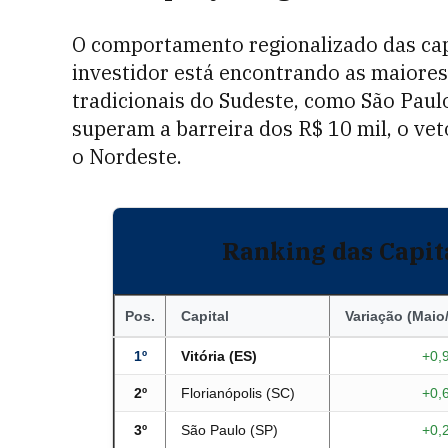
O comportamento regionalizado das capi
investidor está encontrando as maiores
tradicionais do Sudeste, como São Paulo
superam a barreira dos R$ 10 mil, o ve
o Nordeste.
Ranking das Capit
Pos.
Capital
Variação (Maio
1º
Vitória (ES)
+0,
2º
Florianópolis (SC)
+0,
3º
São Paulo (SP)
+0,