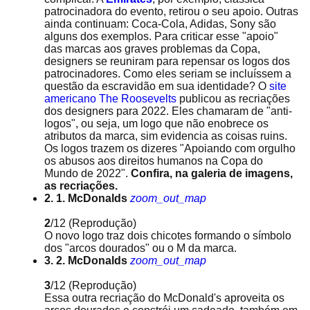
patrocinadora do evento, retirou o seu apoio. Outras
ainda continuam: Coca-Cola, Adidas, Sony são
alguns dos exemplos. Para criticar esse "apoio"
das marcas aos graves problemas da Copa,
designers se reuniram para repensar os logos dos
patrocinadores. Como eles seriam se incluíssem a
questão da escravidão em sua identidade? O
site
americano The Roosevelts
publicou as recriações
dos designers para 2022. Eles chamaram de "anti-
logos", ou seja, um logo que não enobrece os
atributos da marca, sim evidencia as coisas ruins.
Os logos trazem os dizeres "Apoiando com orgulho
os abusos aos direitos humanos na Copa do
Mundo de 2022".
Confira, na galeria de imagens,
as recriações.
2. 1. McDonalds
zoom_out_map
2
/12
(Reprodução)
O novo logo traz dois chicotes formando o símbolo
dos "arcos dourados" ou o M da marca.
3. 2. McDonalds
zoom_out_map
3
/12
(Reprodução)
Essa outra recriação do McDonald's aproveita os