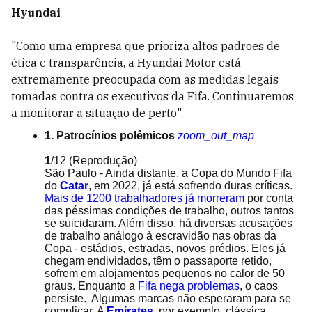
Hyundai
"Como uma empresa que prioriza altos padrões de
ética e transparência, a Hyundai Motor está
extremamente preocupada com as medidas legais
tomadas contra os executivos da Fifa. Continuaremos
a monitorar a situação de perto".
1. Patrocínios polêmicos
zoom_out_map
1
/12
(Reprodução)
São Paulo - Ainda distante, a Copa do Mundo Fifa
do
Catar
, em 2022, já está sofrendo duras críticas.
Mais de 1200 trabalhadores já morreram
por conta
das péssimas condições de trabalho, outros tantos
se suicidaram. Além disso, há diversas acusações
de trabalho análogo à escravidão nas obras da
Copa - estádios, estradas, novos prédios. Eles já
chegam endividados, têm o passaporte retido,
sofrem em alojamentos pequenos no calor de 50
graus. Enquanto a
Fifa nega problemas
, o caos
persiste. Algumas marcas não esperaram para se
complicar. A
Emirates
, por exemplo, clássica