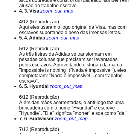
arcos dourados e constrói um cadeado, também em
alusão ao trabalho escravo.
4. 3. Visa
zoom_out_map
4
/12
(Reprodução)
Aqui eles usaram o logo original da Visa, mas com
escravos suportando o peso das imensas letras.
5. 4. Adidas
zoom_out_map
5
/12
(Reprodução)
As três listras da Adidas se transformam em
pesadas colunas que precisam ser levantadas
pelos escravos. Aproveitando o slogan da marca
"Impossible is nothing" ("Nada é impossível"), eles
completaram: "Nada é impossível... com trabalho
escravo".
6. 5. Hyundai
zoom_out_map
6
/12
(Reprodução)
Além das mãos acorrentadas, o anti-logo faz uma
brincadeira com o nome "Hyundai" e escreve
"Hyundie". "Die" signfica "morrer" e soa como "dai".
7. 6. Budweiser
zoom_out_map
7
/12
(Reprodução)