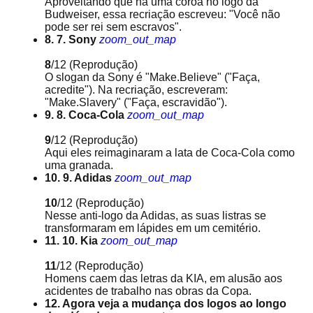
Aproveitando que há uma coroa no logo da
Budweiser, essa recriação escreveu: "Você não
pode ser rei sem escravos".
8. 7. Sony
zoom_out_map
8
/12
(Reprodução)
O slogan da Sony é "Make.Believe" ("Faça,
acredite"). Na recriação, escreveram:
"Make.Slavery" ("Faça, escravidão").
9. 8. Coca-Cola
zoom_out_map
9
/12
(Reprodução)
Aqui eles reimaginaram a lata de Coca-Cola como
uma granada.
10. 9. Adidas
zoom_out_map
10
/12
(Reprodução)
Nesse anti-logo da Adidas, as suas listras se
transformaram em lápides em um cemitério.
11. 10. Kia
zoom_out_map
11
/12
(Reprodução)
Homens caem das letras da KIA, em alusão aos
acidentes de trabalho nas obras da Copa.
12. Agora veja a mudança dos logos ao longo