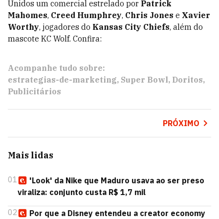
Unidos um comercial estrelado por
Patrick
Mahomes
,
Creed Humphrey
,
Chris Jones
e
Xavier
Worthy
, jogadores do
Kansas City Chiefs
, além do
mascote KC Wolf. Confira:
Acompanhe tudo sobre:
estrategias-de-marketing
Super Bowl
Doritos
Publicitários
PRÓXIMO
Mais lidas
01
'Look' da Nike que Maduro usava ao ser preso
viraliza: conjunto custa R$ 1,7 mil
02
Por que a Disney entendeu a creator economy