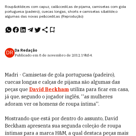
Roup&otilde;es com capuz, cal&ccedil;as de pijama, camisetas com gola
portuguesa (padeiro), cuecas longas, shorts e camisetas s&atilde;o
algumas das novas pe&ccedil;as (Reprodução)
Da Redação
DR
Publicado em
8 de novembro de 2012
19h54
.
Madri - Camisetas de gola portuguesa (padeiro),
cuecas longas e calças de pijama são algumas das
peças que
David Beckham
utiliza para ficar em casa,
já que, segundo o jogador inglês, ''as mulheres
adoram ver os homens de roupa íntima''.
Mostrando que está por dentro do assunto, David
Beckham apresenta sua segunda coleção de roupa
íntimas para a marca H&M, a qual destaca peças mais