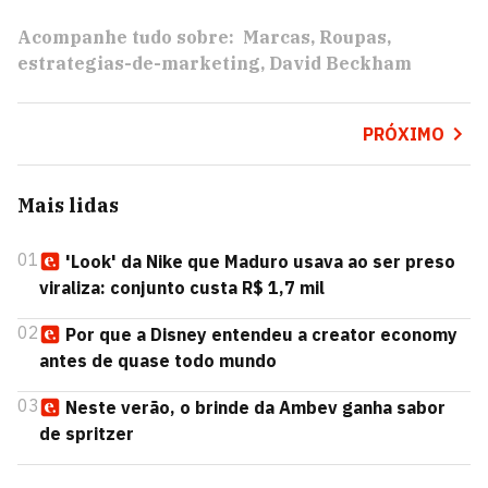
Acompanhe tudo sobre:
Marcas
Roupas
estrategias-de-marketing
David Beckham
PRÓXIMO
Mais lidas
01
'Look' da Nike que Maduro usava ao ser preso
viraliza: conjunto custa R$ 1,7 mil
02
Por que a Disney entendeu a creator economy
antes de quase todo mundo
03
Neste verão, o brinde da Ambev ganha sabor
de spritzer