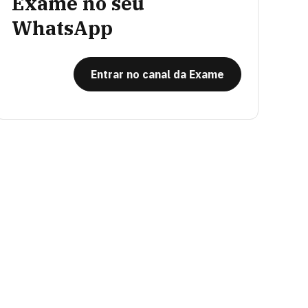
Exame no seu
WhatsApp
Entrar no canal da Exame