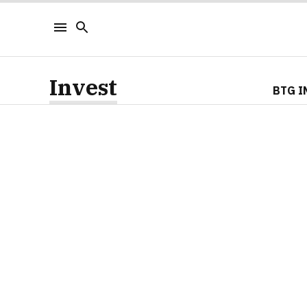
Invest
BTG I