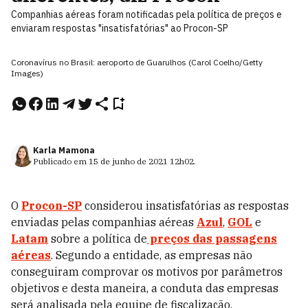
Companhias aéreas foram notificadas pela política de preços e
enviaram respostas "insatisfatórias" ao Procon-SP
Coronavírus no Brasil: aeroporto de Guarulhos (Carol Coelho/Getty
Images)
Karla Mamona
Publicado em
15 de junho de 2021
12h02
.
O
Procon-SP
considerou insatisfatórias as respostas
enviadas pelas companhias aéreas
Azul
,
GOL
e
Latam
sobre a política de
preços das passagens
aéreas
. Segundo a entidade, as empresas não
conseguiram comprovar os motivos
por parâmetros
objetivos e desta maneira, a conduta das empresas
será analisada pela equipe de fiscalização.