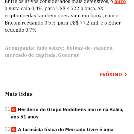
Entre os ativos considerados mais defensivos, o
ouro
à vista caía 0,4%, para US$ 4.522 a onça. As
criptomoedas também operavam em baixa, com o
Bitcoin recuando 0,5%, para US$ 77,2 mil, e o Ether
cedendo 0,7%.
Acompanhe tudo sobre:
bolsas-de-valores
mercado de capitais
Guerras
PRÓXIMO
Mais lidas
01
Herdeiro do Grupo Rodobens morre na Bahia,
aos 51 anos
02
A farmácia física do Mercado Livre é uma