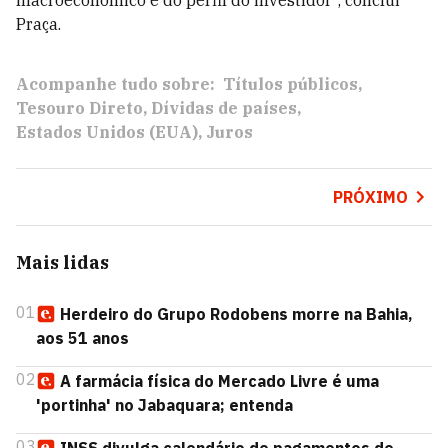
macroeconômico e do perfil do investidor", conclui
Praça.
Acompanhe tudo sobre:
Títulos públicos
Tesouro Direto
Dívidas de países
Estados Unidos (EUA)
Juros
PRÓXIMO
Mais lidas
01
Herdeiro do Grupo Rodobens morre na Bahia,
aos 51 anos
02
A farmácia física do Mercado Livre é uma
'portinha' no Jabaquara; entenda
03