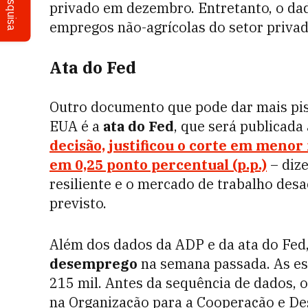
Pesquisa
privado em dezembro. Entretanto, o dad
empregos não-agrícolas do setor privado
Ata do Fed
Outro documento que pode dar mais pis
EUA é a
ata do Fed
, que será publicada
decisão, justificou o corte em menor
em 0,25 ponto percentual (p.p.)
– diz
resiliente e o mercado de trabalho desa
previsto.
Além dos dados da ADP e da ata do Fed
desemprego
na semana passada. As es
215 mil. Antes da sequência de dados, o
na Organização para a Cooperação e D