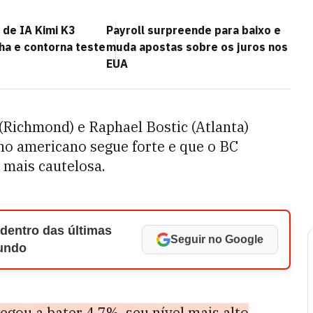
 de IA Kimi K3
Payroll surpreende para baixo e
ha e contorna teste
muda apostas sobre os juros nos
EUA
(Richmond) e Raphael Bostic (Atlanta)
o americano segue forte e que o BC
mais cautelosa.
 dentro das últimas
Seguir no Google
Mundo
egou a bater 4,7%, seu nível mais alto