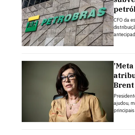
petró
CFO da es
distribui
antecipad
'Meta 
atrib
Brent
President
ajudou, m
principais