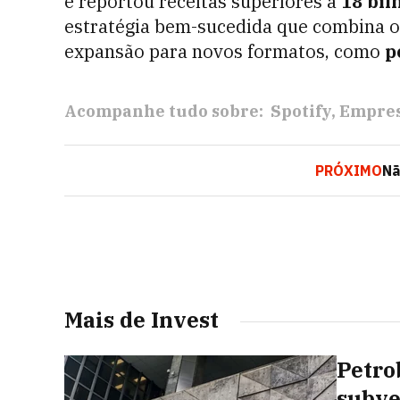
e reportou receitas superiores a
18 bil
estratégia bem-sucedida que combina o
expansão para novos formatos, como
p
Acompanhe tudo sobre:
Spotify
Empre
PRÓXIMO
Nã
Mais de Invest
Petro
subve