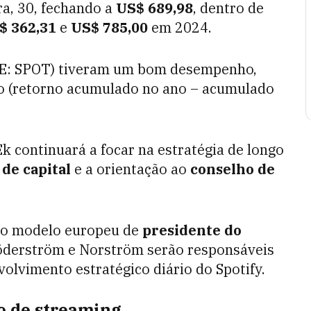
ra, 30, fechando a
US$ 689,98
, dentro de
$ 362,31
e
US$ 785,00
em 2024.
YSE: SPOT) tiveram um bom desempenho,
o (retorno acumulado no ano – acumulado
Ek continuará a focar na estratégia de longo
 de capital
e a orientação ao
conselho de
 ao modelo europeu de
presidente do
Söderström e Norström serão responsáveis
olvimento estratégico diário do Spotify.
do de streaming