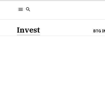
Invest
BTG I