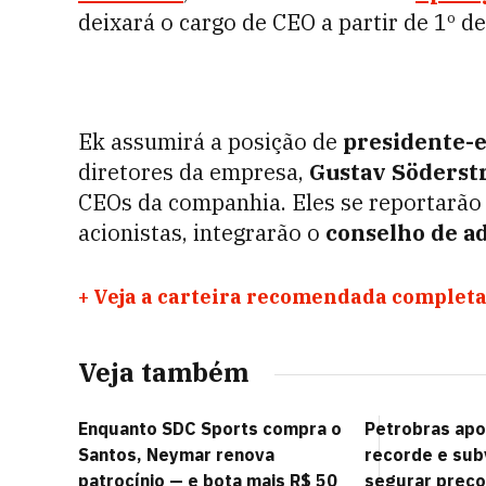
deixará o cargo de CEO a partir de 1º de
Ek assumirá a posição de
presidente-
diretores da empresa,
Gustav Söders
CEOs da companhia. Eles se reportarão
acionistas, integrarão o
conselho de a
+
Veja a carteira recomendada completa
Veja também
Enquanto SDC Sports compra o
Petrobras apo
Santos, Neymar renova
recorde e sub
patrocínio — e bota mais R$ 50
segurar preç