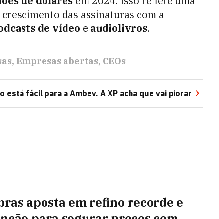
hões de dólares
em 2024. Isso reflete uma
 crescimento das assinaturas com a
odcasts de vídeo
e
audiolivros
.
sas
Empresas abertas
CEOs
o está fácil para a Ambev. A XP acha que vai piorar
bras aposta em refino recorde e
nção para segurar preços com