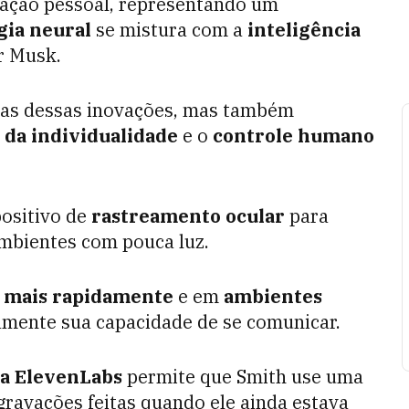
ação pessoal, representando um
gia neural
se mistura com a
inteligência
r Musk.
icas dessas inovações, mas também
 da individualidade
e o
controle humano
positivo de
rastreamento ocular
para
 ambientes com pouca luz.
r
mais rapidamente
e em
ambientes
vamente sua capacidade de se comunicar.
da ElevenLabs
permite que Smith use uma
gravações feitas quando ele ainda estava