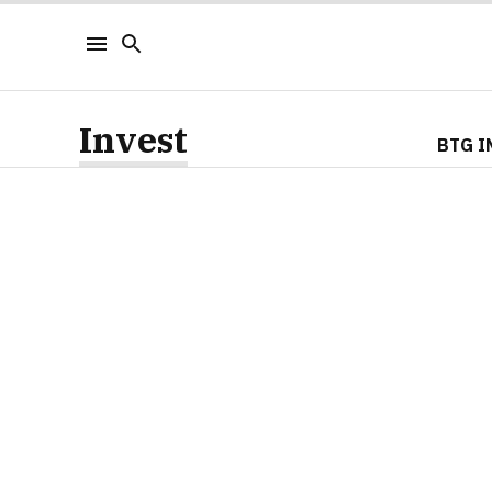
Invest
BTG I