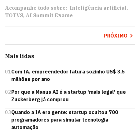
Acompanhe tudo sobre:
Inteligência artificial
TOTVS
AI Summit Exame
PRÓXIMO
Mais lidas
01
Com IA, empreendedor fatura sozinho US$ 3,5
milhões por ano
02
Por que a Manus AI é a startup 'mais legal' que
Zuckerberg já comprou
03
Quando a IA era gente: startup ocultou 700
programadores para simular tecnologia
automação