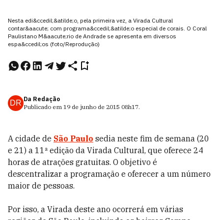
Nesta edi&ccedil;&atilde;o, pela primeira vez, a Virada Cultural
contar&aacute; com programa&ccedil;&atilde;o especial de corais. O Coral
Paulistano M&aacute;rio de Andrade se apresenta em diversos
espa&ccedil;os (foto/Reprodução)
Da Redação
DR
Publicado em
19 de junho de 2015
08h17
.
A cidade de
São Paulo
sedia neste fim de semana (20
e 21) a 11ª edição da Virada Cultural, que oferece 24
horas de atrações gratuitas. O objetivo é
descentralizar a programação e oferecer a um número
maior de pessoas.
Por isso, a Virada deste ano ocorrerá em várias