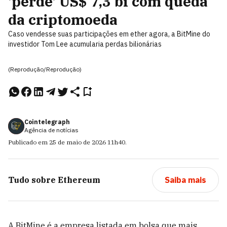
'perde' US$ 7,3 bi com queda
da criptomoeda
Caso vendesse suas participações em ether agora, a BitMine do
investidor Tom Lee acumularia perdas bilionárias
(Reprodução/Reprodução)
Cointelegraph
Agência de notícias
Publicado em
25 de maio de 2026
11h40
.
Tudo sobre
Ethereum
Saiba mais
A BitMine é a empresa listada em bolsa que mais