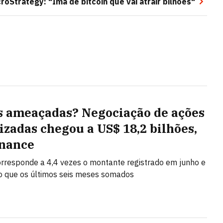
oStrategy: "Imã de bitcoin que vai atrair bilhões"
s ameaçadas? Negociação de ações
izadas chegou a US$ 18,2 bilhões,
inance
orresponde a 4,4 vezes o montante registrado em junho e
o que os últimos seis meses somados