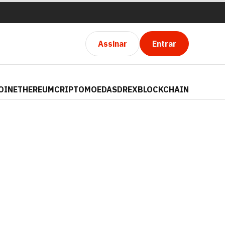
Assinar
Entrar
OIN
ETHEREUM
CRIPTOMOEDAS
DREX
BLOCKCHAIN