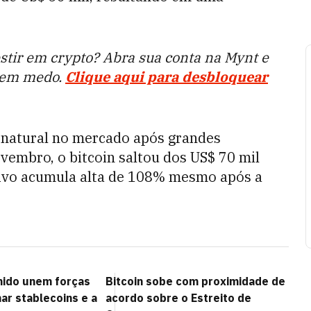
estir em crypto? Abra sua conta na Mynt e
 sem medo.
Clique aqui para desbloquear
 natural no mercado após grandes
vembro, o bitcoin saltou dos US$ 70 mil
ativo acumula alta de 108% mesmo após a
nido unem forças
Bitcoin sobe com proximidade de
ar stablecoins e a
acordo sobre o Estreito de