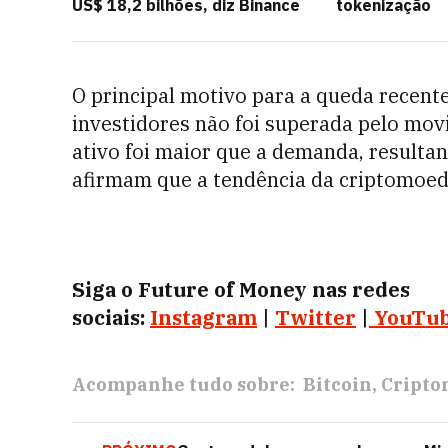
US$ 18,2 bilhões, diz Binance
tokenização
O principal motivo para a queda recent
investidores não foi superada pelo mov
ativo foi maior que a demanda, resultan
afirmam que a tendência da criptomoe
Siga o Future of Money nas redes
sociais:
Instagram
|
Twitter
|
YouTu
Acompanhe tudo sobre:
Bitcoin
Cripto