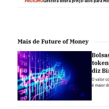
PRÓXIMO
Gestora dobra preço-alvo para Micr
Mais de Future of Money
Bolsa
token
diz B
O valor c
é maior d