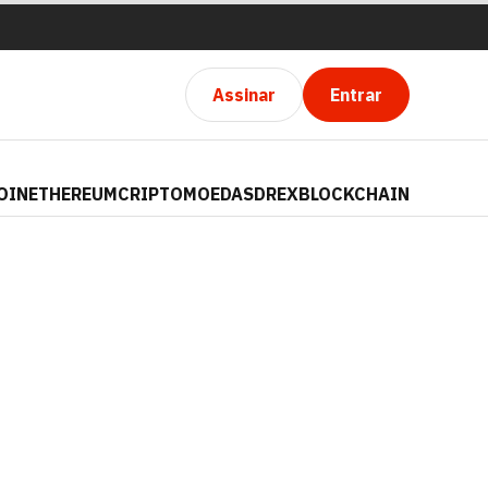
Assinar
Entrar
OIN
ETHEREUM
CRIPTOMOEDAS
DREX
BLOCKCHAIN