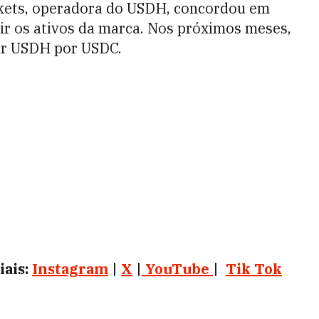
rkets, operadora do USDH, concordou em
rir os ativos da marca. Nos próximos meses,
car USDH por USDC.
iais:
Instagram
|
X
|
YouTube
|
Tik Tok