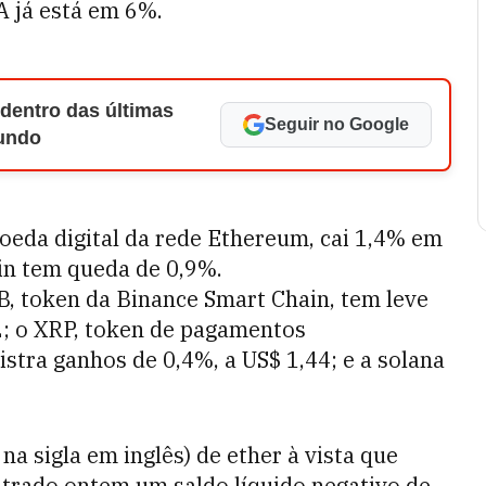
A já está em 6%.
 dentro das últimas
Seguir no Google
Mundo
 moeda digital da rede Ethereum, cai 1,4% em
oin tem queda de 0,9%.
NB, token da Binance Smart Chain, tem leve
2; o XRP, token de pagamentos
gistra ganhos de 0,4%, a US$ 1,44; e a solana
a sigla em inglês) de ether à vista que
strado ontem um saldo líquido negativo de