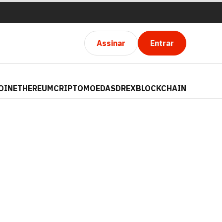
Assinar
Entrar
OIN
ETHEREUM
CRIPTOMOEDAS
DREX
BLOCKCHAIN