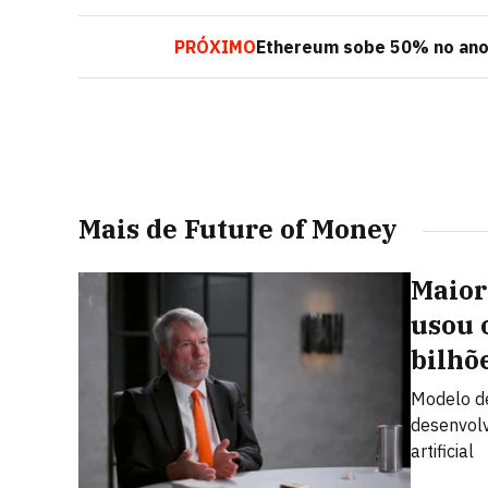
PRÓXIMO
Ethereum sobe 50% no ano 
Mais de Future of Money
Maior
usou 
bilhõ
Modelo de
desenvolv
artificial