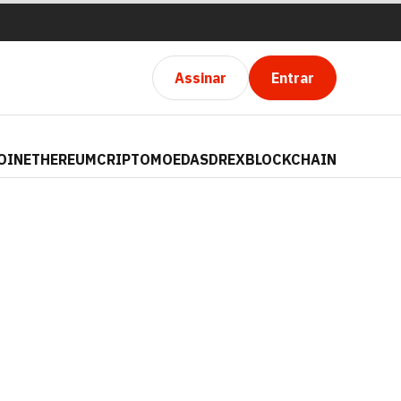
Assinar
Entrar
OIN
ETHEREUM
CRIPTOMOEDAS
DREX
BLOCKCHAIN