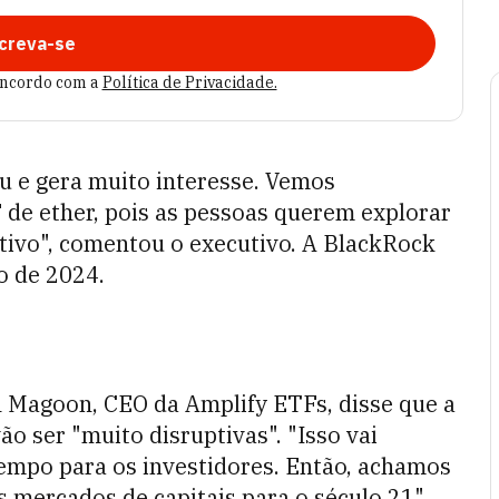
creva-se
oncordo com a
Política de Privacidade.
u e gera muito interesse. Vemos
 de ether, pois as pessoas querem explorar
tivo", comentou o executivo. A BlackRock
o de 2024.
n Magoon, CEO da Amplify ETFs, disse que a
ão ser "muito disruptivas". "Isso vai
 tempo para os investidores. Então, achamos
s mercados de capitais para o século 21".