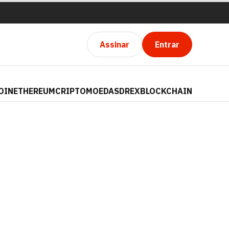
Assinar
Entrar
OIN
ETHEREUM
CRIPTOMOEDAS
DREX
BLOCKCHAIN