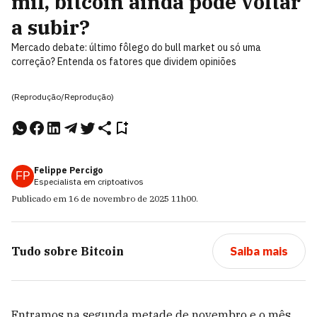
mil, bitcoin ainda pode voltar
a subir?
Mercado debate: último fôlego do bull market ou só uma
correção? Entenda os fatores que dividem opiniões
(Reprodução/Reprodução)
Felippe Percigo
FP
Especialista em criptoativos
Publicado em
16 de novembro de 2025
11h00
.
Tudo sobre
Bitcoin
Saiba mais
Entramos na segunda metade de novembro e o mês,