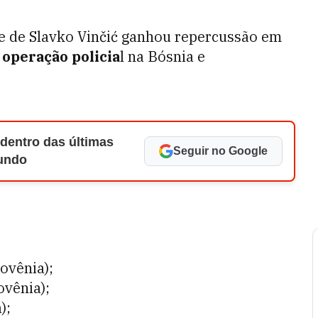
me de Slavko Vinčić ganhou repercussão em
operação policia
l na Bósnia e
 dentro das últimas
Seguir no Google
Mundo
ovênia);
ovênia);
);