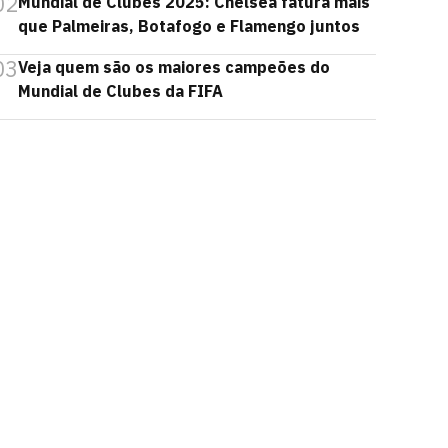
02
Mundial de Clubes 2025: Chelsea fatura mais
que Palmeiras, Botafogo e Flamengo juntos
03
Veja quem são os maiores campeões do
Mundial de Clubes da FIFA