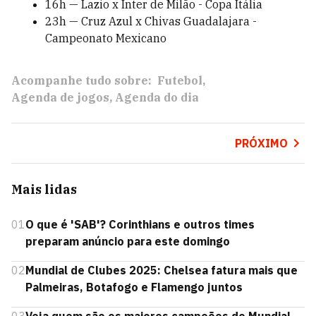
16h — Lazio x Inter de Milão - Copa Itália
23h — Cruz Azul x Chivas Guadalajara -
Campeonato Mexicano
Acompanhe tudo sobre:
Futebol
Agenda de jogos
Agenda do dia
PRÓXIMO
Mais lidas
01
O que é 'SAB'? Corinthians e outros times
preparam anúncio para este domingo
02
Mundial de Clubes 2025: Chelsea fatura mais que
Palmeiras, Botafogo e Flamengo juntos