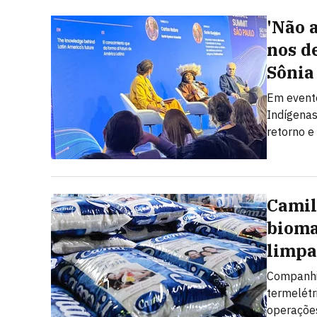
'Não 
nos de
Sônia
Em evento
Indígenas
retorno e
Camil
bioma
limpa
Companhia
termelétr
operaçõe