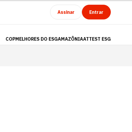
Assinar
Entrar
COP
MELHORES DO ESG
AMAZÔNIA
ATTEST ESG