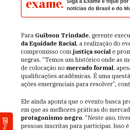
Siga a Exame e fique por
notícias do Brasil e do 
Para
Guibson Trindade
, gerente exec
da Equidade Racial
, a realização do e
compromisso com
justiça social
e prom
negras. “Temos um histórico onde as mu
de colocação no
mercado formal
, ape
qualificações acadêmicas. É uma questã
ações emergenciais para resolver”, cont
Ele ainda aponta que o evento busca pr
em que as melhores práticas do mercado
protagonismo negro
. “Neste ano, tiv
pessoas inscritas para participar. Isso 