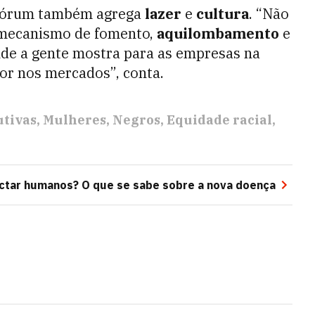
 Fórum também agrega
lazer
e
cultura
. “Não
 mecanismo de fomento,
aquilombamento
e
nde a gente mostra para as empresas na
or nos mercados”, conta.
utivas
Mulheres
Negros
Equidade racial
fectar humanos? O que se sabe sobre a nova doença