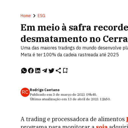
Home
ESG
Em meio à safra recorde
desmatamento no Cerr
Uma das maiores tradings do mundo desenvolve pla
Meta é ter 100% da cadeia rastreada até 2025
Rodrigo Caetano
RC
Publicado em
3 de março de 2021
09h48
.
Última atualização em
13 de abril de 2021
12h50
.
A trading e processadora de alimentos
programa para monitorar a
soja
adquiri