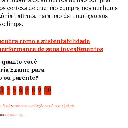
mos certeza de que não compramos nenhuma
ônia”, afirma. Para não dar munição aos
ão limpa.
scubra como a sustentabilidade
performance de seus investimentos
0 quanto você
ria Exame para
 ou parente?
3
4
5
6
7
8
9
10
finalizando sua avaliação você nos ajudará
rar ainda mais.