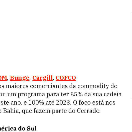
DM
,
Bunge
,
Cargill
,
COFCO
dos maiores comerciantes da commodity do
ou um programa para ter 85% da sua cadeia
este ano, e 100% até 2023. O foco está nos
e Bahia, que fazem parte do Cerrado.
érica do Sul