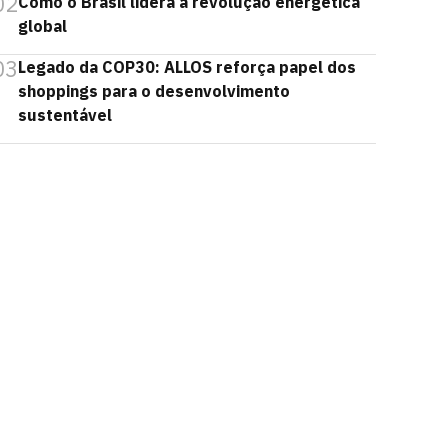
02
Como o Brasil lidera a revolução energética
global
03
Legado da COP30: ALLOS reforça papel dos
shoppings para o desenvolvimento
sustentável