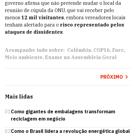
governo afirma que não pretende mudar o local da
reunião de cúpula da ONU, que vai receber pelo
menos
12 mil visitantes
, embora vereadores locais
tenham alertado para o
risco representado pelos
ataques de dissidentes
.
Acompanhe tudo sobre:
Colômbia
COP16
Farc
Meio ambiente
Exame na Assembleia Geral
PRÓXIMO
Mais lidas
01
Como gigantes de embalagens transformam
reciclagem em negócio
02
Como o Brasil lidera a revolução energética global